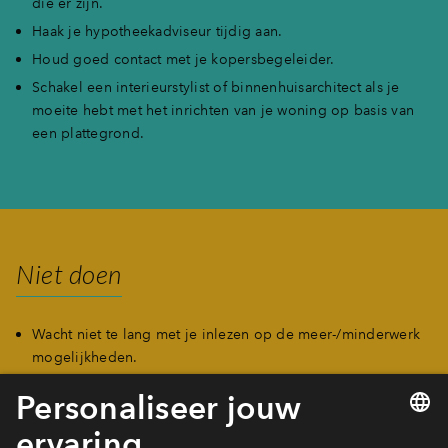
die er zijn.
Haak je hypotheekadviseur tijdig aan.
Houd goed contact met je kopersbegeleider.
Schakel een interieurstylist of binnenhuisarchitect als je
moeite hebt met het inrichten van je woning op basis van
een plattegrond.
Niet doen
Wacht niet te lang met je inlezen op de meer-/minderwerk
mogelijkheden.
Verwachten dat alles mogelijk is. Bij projectbouw wordt
gewerkt met opties waarvoor al vergunningen zijn
afgegeven en met standaarden om zo snel en foutloos