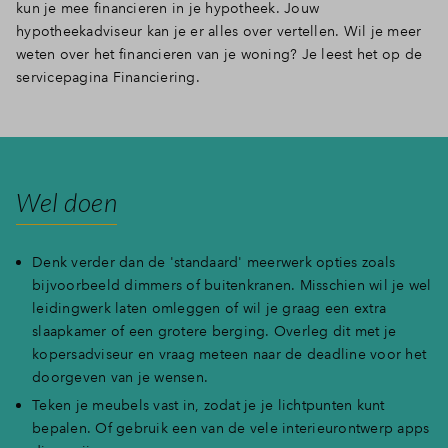
kun je mee financieren in je hypotheek. Jouw
hypotheekadviseur kan je er alles over vertellen. Wil je meer
weten over het financieren van je woning? Je leest het op de
servicepagina Financiering.
Wel doen
Denk verder dan de 'standaard' meerwerk opties zoals
bijvoorbeeld dimmers of buitenkranen. Misschien wil je wel
leidingwerk laten omleggen of wil je graag een extra
slaapkamer of een grotere berging. Overleg dit met je
kopersadviseur en vraag meteen naar de deadline voor het
doorgeven van je wensen.
Teken je meubels vast in, zodat je je lichtpunten kunt
bepalen. Of gebruik een van de vele interieurontwerp apps