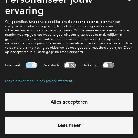
Interesse? Meld je dan snel aan
Hiermee blijf je op de hoogte van het belangrijkste nieuws en
eventuele projecten
Ja, ik wil mij aanmelden
Heb je een vraag en wil je direct antwoord? Bel ons op
088
71 22 712
6 dagen per week beschikbaar (behalve tijdens
feestdagen)
vandaag gesloten, maandag zijn we vanaf
09:00 uur weer
bereikbaar
via telefoon