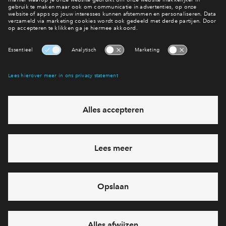
Iets vragen?
Wij helpen je graag!
Interesse? Meld je dan snel aan
Hiermee blijf je op de hoogte van het belangrijkste nieuws en
eventuele projecten
Ja, ik wil mij aanmelden
Heb je een vraag en wil je direct antwoord? Bel ons op
088
71 22 712
6 dagen per week beschikbaar (behalve tijdens
feestdagen)
vandaag gesloten, zaterdag zijn we vanaf
10:00 uur weer
bereikbaar