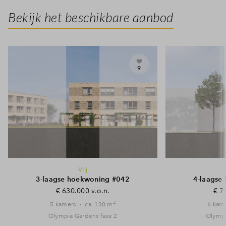
Bekijk het beschikbare aanbod
9
Vrij
3-laagse hoekwoning #042
4-laagse
€ 630.000 v.o.n.
€ 7
2
5 kamers
ca. 130 m
6 kam
Olympia Gardens fase 2
Olympi